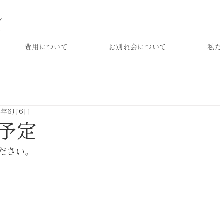
ル
ー
費用について
お別れ会について
私
5年6月6日
予定
ださい。